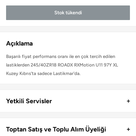
Stok tükendi
Açıklama
Başarılı fiyat performans oranı ile en çok tercih edilen
lastiklerden 245/40ZR18 ROADX RXMotion U11 97Y XL
Kuzey Kıbrıs'ta sadece Lastikmar'da.
Yetkili Servisler
Kuzey Kıbrıs genelinde Lastikmar ürünlerinin perakende satış
ve montajını yapan lastik servisleri ve jant mağazaları:
Toptan Satış ve Toplu Alım Üyeliği