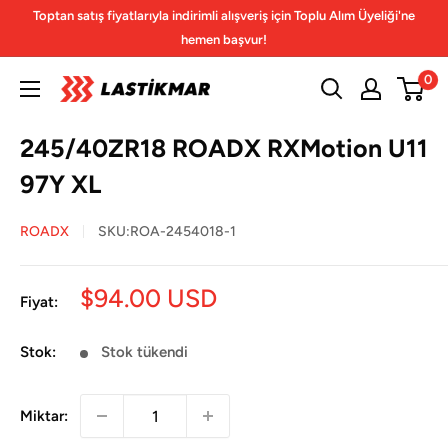
İçeriğe
Toptan satış fiyatlarıyla indirimli alışveriş için Toplu Alım Üyeliği'ne
geç
hemen başvur!
0
245/40ZR18 ROADX RXMotion U11
97Y XL
ROADX
SKU:
ROA-2454018-1
İndirimli
$94.00 USD
Fiyat:
fiyat
Stok:
Stok tükendi
Miktar: