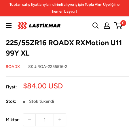
İçeriğe
Toptan satış fiyatlarıyla indirimli alışveriş için Toplu Alım Üyeliği'ne
geç
hemen başvur!
0
225/55ZR16 ROADX RXMotion U11
99Y XL
ROADX
SKU:
ROA-2255516-2
İndirimli
$84.00 USD
Fiyat:
fiyat
Stok:
Stok tükendi
Miktar: