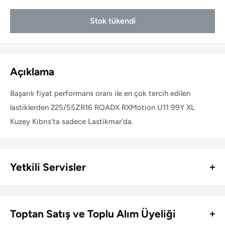
Stok tükendi
Açıklama
Başarılı fiyat performans oranı ile en çok tercih edilen
lastiklerden 225/55ZR16 ROADX RXMotion U11 99Y XL
Kuzey Kıbrıs'ta sadece Lastikmar'da.
Yetkili Servisler
Kuzey Kıbrıs genelinde Lastikmar ürünlerinin perakende satış
ve montajını yapan lastik servisleri ve jant mağazaları:
Toptan Satış ve Toplu Alım Üyeliği