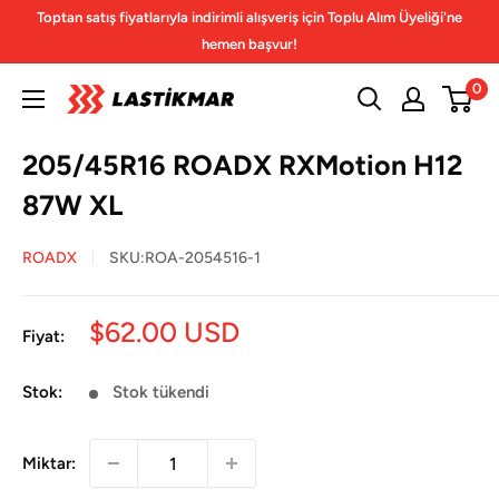
İçeriğe
Toptan satış fiyatlarıyla indirimli alışveriş için Toplu Alım Üyeliği'ne
geç
hemen başvur!
0
205/45R16 ROADX RXMotion H12
87W XL
ROADX
SKU:
ROA-2054516-1
İndirimli
$62.00 USD
Fiyat:
fiyat
Stok:
Stok tükendi
Miktar: