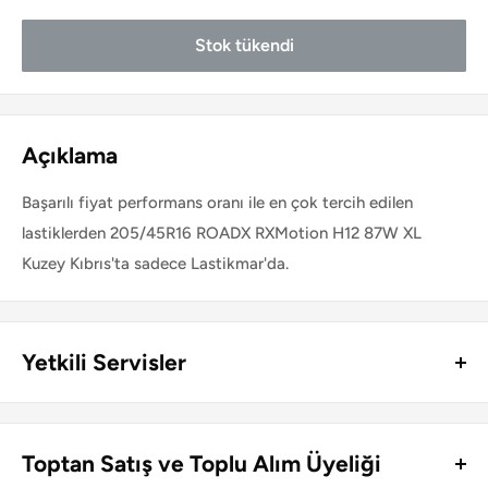
Stok tükendi
Açıklama
Başarılı fiyat performans oranı ile en çok tercih edilen
lastiklerden 205/45R16 ROADX RXMotion H12 87W XL
Kuzey Kıbrıs'ta sadece Lastikmar'da.
Yetkili Servisler
Kuzey Kıbrıs genelinde Lastikmar ürünlerinin perakende satış
ve montajını yapan lastik servisleri ve jant mağazaları:
Toptan Satış ve Toplu Alım Üyeliği