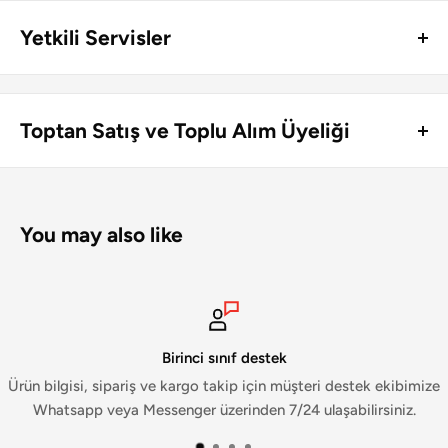
Yetkili Servisler
Kuzey Kıbrıs genelinde Lastikmar ürünlerinin perakende satış
ve montajını yapan lastik servisleri ve jant mağazaları:
Toptan Satış ve Toplu Alım Üyeliği
Toplu alım yapan şirketlere özel toptan satış fiyatlarımızı
Lefkoşa
Yönder Oto Lastik Servisi ve Jant Mağazası
görüntülemek ve sipariş verebilmek için üye olmanız
Gazimağusa
İkizler Lastik Servisi
gerekmektedir.
You may also like
Toplu Alım Üyeliği hakkında detaylı bilgi almak ve başvuru
yapmak için bizimle iletişime geçebilirsiniz:
Birinci sınıf destek
Messenger
m.me/lastikmar
Ürün bilgisi, sipariş ve kargo takip için müşteri destek ekibimize
Whatsapp
wa.me/905488494444
Whatsapp veya Messenger üzerinden 7/24 ulaşabilirsiniz.